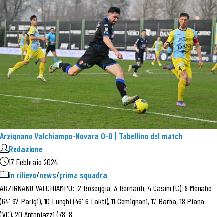
Arzignano Valchiampo-Novara 0-0 | Tabellino del match
Redazione
17 Febbraio 2024
in rilievo
/
news
/
prima squadra
ARZIGNANO VALCHIAMPO: 12 Boseggia, 3 Bernardi, 4 Casini (C), 9 Menabò
(64' 97 Parigi), 10 Lunghi (46' 6 Lakti), 11 Gemignani, 17 Barba, 18 Piana
(VC), 20 Antoniazzi (78' 8…