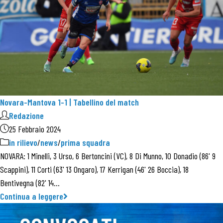
Novara-Mantova 1-1 | Tabellino del match
Redazione
25 Febbraio 2024
in rilievo
/
news
/
prima squadra
NOVARA: 1 Minelli, 3 Urso, 6 Bertoncini (VC), 8 Di Munno, 10 Donadio (86' 9
Scappini), 11 Corti (63' 13 Ongaro), 17 Kerrigan (46' 26 Boccia), 18
Bentivegna (82' 14…
Continua a leggere