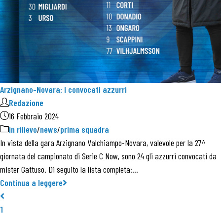
Arzignano-Novara: i convocati azzurri
Redazione
16 Febbraio 2024
in rilievo
/
news
/
prima squadra
In vista della gara Arzignano Valchiampo-Novara, valevole per la 27^
giornata del campionato di Serie C Now, sono 24 gli azzurri convocati da
mister Gattuso. Di seguito la lista completa:…
Continua a leggere
1