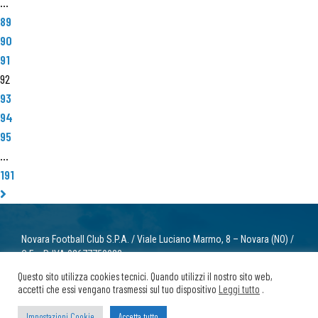
…
89
90
91
92
93
94
95
…
191
Novara Football Club S.P.A. / Viale Luciano Marmo, 8 – Novara (NO) /
C.F. e P. IVA 02677750032
info@novarafootballclub.it
Questo sito utilizza cookies tecnici. Quando utilizzi il nostro sito web,
accetti che essi vengano trasmessi sul tuo dispositivo
Leggi tutto
.
© 2022 Novara Football Club. Tutti i diritti riservati.
Privacy
/ Cookie
Impostazioni Cookie
Accetta tutto