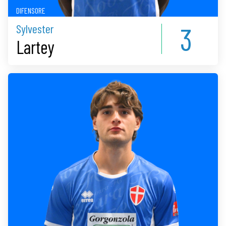
DIFENSORE
3
Sylvester
Lartey