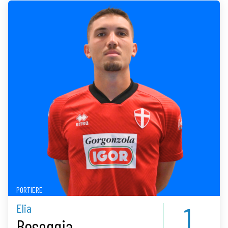
PORTIERE
1
Elia
Boseggia