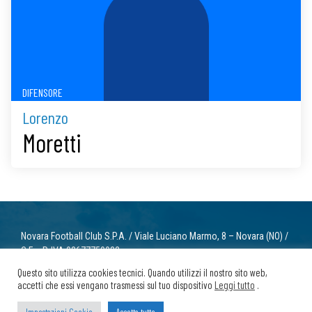
DIFENSORE
Lorenzo
Moretti
Novara Football Club S.P.A. / Viale Luciano Marmo, 8 – Novara (NO) /
C.F. e P. IVA 02677750032
info@novarafootballclub.it
Questo sito utilizza cookies tecnici. Quando utilizzi il nostro sito web,
accetti che essi vengano trasmessi sul tuo dispositivo
Leggi tutto
.
© 2022 Novara Football Club. Tutti i diritti riservati.
Privacy
/ Cookie