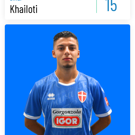
15
Khailoti