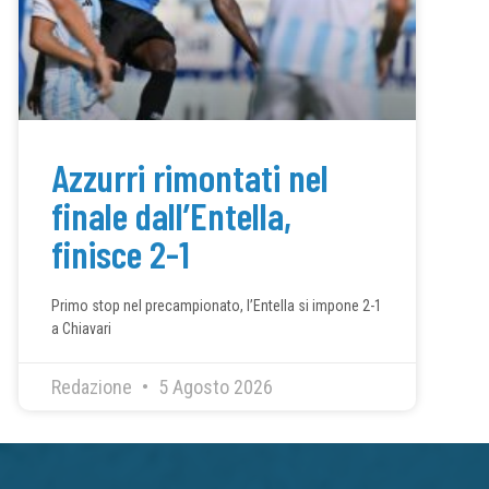
Azzurri rimontati nel
finale dall’Entella,
finisce 2-1
Primo stop nel precampionato, l’Entella si impone 2-1
a Chiavari
Redazione
5 Agosto 2026