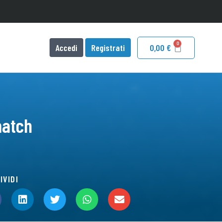
Accedi
Registrati
0,00
€
match
IVIDI