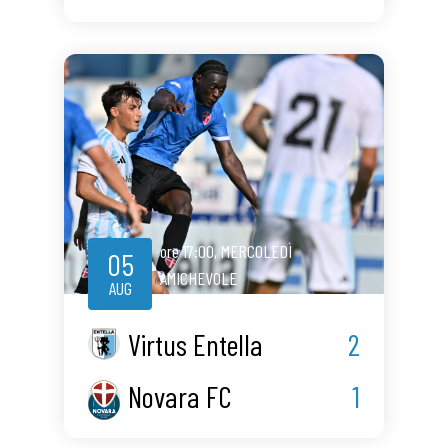
ore
17:00
,
MERCOLEDÌ
05
AMICHEVOLE
AUG
Virtus Entella
2
Novara FC
1