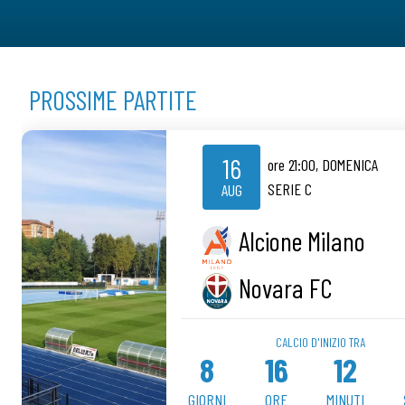
PROSSIME PARTITE
16
ore
21:00
,
DOMENICA
SERIE C
AUG
Alcione Milano
Novara FC
CALCIO D'INIZIO TRA
8
16
12
GIORNI
ORE
MINUTI