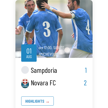
ore
17:00
,
SABATO
01
AMICHEVOLE
AUG
Sampdoria
1
Novara FC
2
HIGHLIGHTS
→