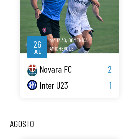
ore
17:30
,
DOMENICA
26
AMICHEVOLE
JUL
Novara FC
2
Inter U23
1
AGOSTO