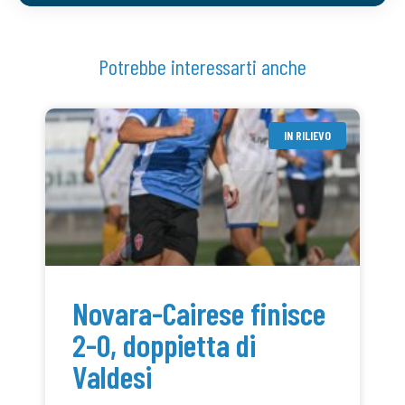
Potrebbe interessarti anche
IN RILIEVO
Novara-Cairese finisce
2-0, doppietta di
Valdesi