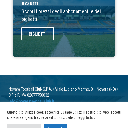
azzurri
Scopri i prezzi degli abbonamenti e dei
biglietti
BIGLIETTI
Novara Football Club S.P.A. / Viale Luciano Marmo, 8 – Novara (NO) /
C.F. e P. IVA 02677750032
info@novarafootballclub.it
Questo sito utilizza cookies tecnici. Quando utilizzi il nostro sito web, accetti
© 2022 Novara Football Club. Tutti i diritti riservati.
che essi vengano trasmessi sul tuo dispositivo
Leggi tutto
.
Privacy
/ Cookie