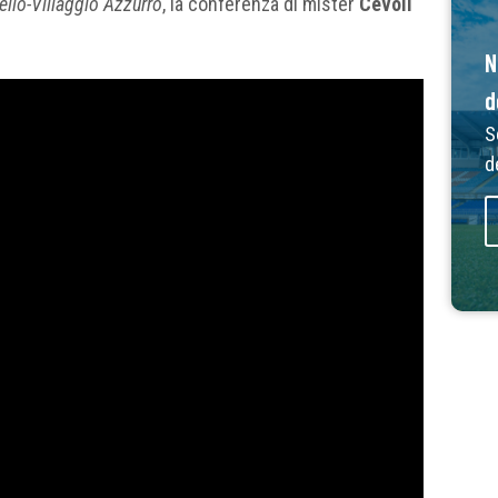
ello-Villaggio Azzurro
, la conferenza di mister
Cevoli
N
d
S
d