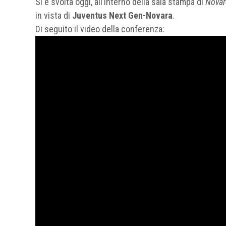
Si è svolta oggi, all’interno della sala stampa di
Novar
in vista di
Juventus Next Gen-Novara
.
Di seguito il video della conferenza: