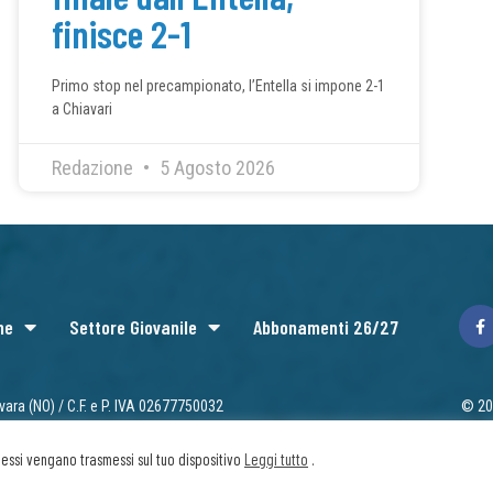
finisce 2-1
Primo stop nel precampionato, l’Entella si impone 2-1
a Chiavari
Redazione
5 Agosto 2026
ne
Settore Giovanile
Abbonamenti 26/27
vara (NO) / C.F. e P. IVA 02677750032
© 202
Priv
he essi vengano trasmessi sul tuo dispositivo
Leggi tutto
.