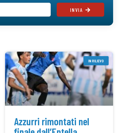
INVIA
IN RILIEVO
Azzurri rimontati nel
finale dall’Entella,