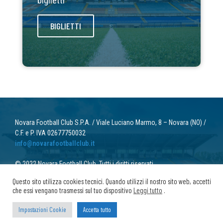
biglietti
BIGLIETTI
Novara Football Club S.P.A. / Viale Luciano Marmo, 8 – Novara (NO) /
C.F. e P. IVA 02677750032
info@novarafootballclub.it
© 2022 Novara Football Club. Tutti i diritti riservati.
Privacy
/ Cookie
Questo sito utilizza cookies tecnici. Quando utilizzi il nostro sito web, accetti
che essi vengano trasmessi sul tuo dispositivo
Leggi tutto
.
Impostazioni Cookie
Accetta tutto