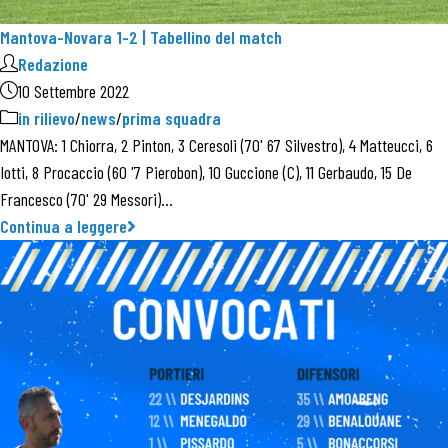
Mantova-Novara 1-2 | Tabellino del match
Redazione
10 Settembre 2022
in rilievo
/
news
/
prima squadra
MANTOVA: 1 Chiorra, 2 Pinton, 3 Ceresoli (70' 67 Silvestro), 4 Matteucci, 6
Iotti, 8 Procaccio (60 '7 Pierobon), 10 Guccione (C), 11 Gerbaudo, 15 De
Francesco (70' 29 Messori)…
Continua a leggere