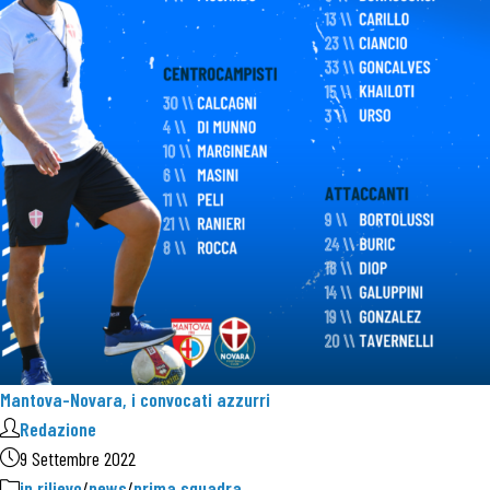
Mantova-Novara, i convocati azzurri
Redazione
9 Settembre 2022
in rilievo
/
news
/
prima squadra