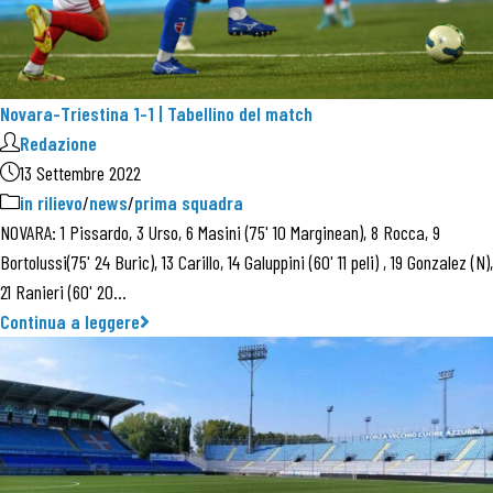
Novara-Triestina 1-1 | Tabellino del match
Redazione
13 Settembre 2022
in rilievo
/
news
/
prima squadra
NOVARA: 1 Pissardo, 3 Urso, 6 Masini (75' 10 Marginean), 8 Rocca, 9
Bortolussi(75' 24 Buric), 13 Carillo, 14 Galuppini (60' 11 peli) , 19 Gonzalez (N),
21 Ranieri (60' 20…
Continua a leggere