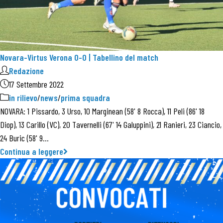
Novara-Virtus Verona 0-0 | Tabellino del match
Redazione
17 Settembre 2022
in rilievo
/
news
/
prima squadra
NOVARA: 1 Pissardo, 3 Urso, 10 Marginean (58' 8 Rocca), 11 Peli (86' 18
Diop), 13 Carillo (VC), 20 Tavernelli (67' 14 Galuppini), 21 Ranieri, 23 Ciancio,
24 Buric (58' 9…
Continua a leggere