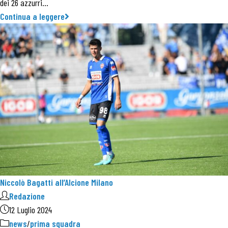
dei 26 azzurri…
Continua a leggere
Niccolò Bagatti all’Alcione Milano
Redazione
12 Luglio 2024
news
/
prima squadra