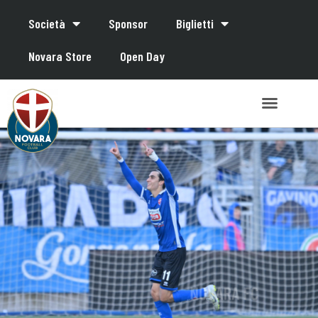
Società
Sponsor
Biglietti
Novara Store
Open Day