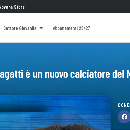
Novara Store
Settore Giovanile
Abbonamenti 26/27
agatti è un nuovo calciatore del
COND