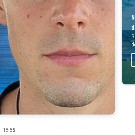
N
d
S
d
15:55