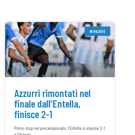
IN RILIEVO
Azzurri rimontati nel
finale dall’Entella,
finisce 2-1
Primo stop nel precampionato, l’Entella si impone 2-1
a Chiavari