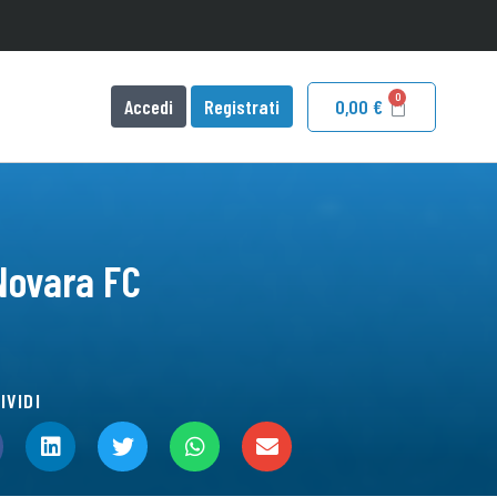
Accedi
Registrati
0,00
€
 Novara FC
IVIDI