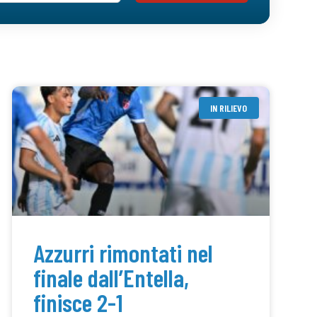
IN RILIEVO
Azzurri rimontati nel
finale dall’Entella,
finisce 2-1