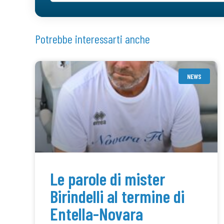
Potrebbe interessarti anche
NEWS
Le parole di mister
Birindelli al termine di
Entella-Novara