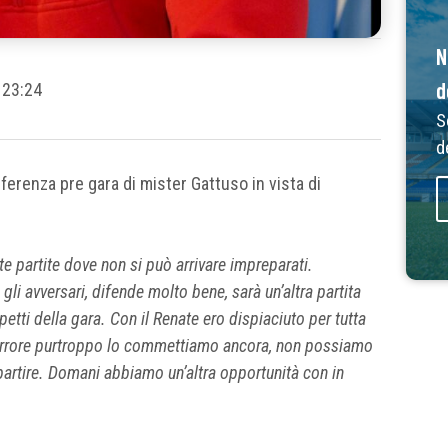
N
d
23:24
S
d
ferenza pre gara di mister Gattuso in vista di
e partite dove non si può arrivare impreparati.
li avversari, difende molto bene, sarà un’altra partita
etti della gara. Con il Renate ero dispiaciuto per tutta
he errore purtroppo lo commettiamo ancora, non possiamo
partire. Domani abbiamo un’altra opportunità con in