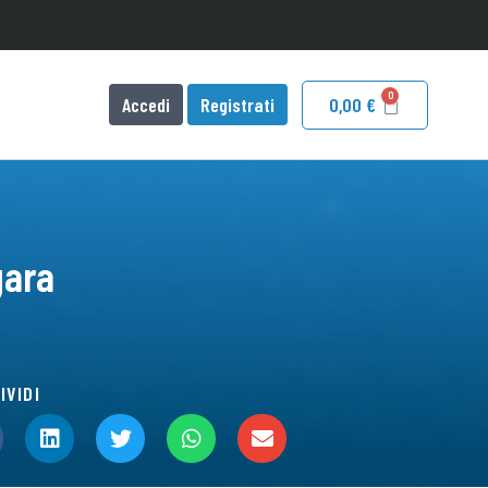
Accedi
Registrati
0,00
€
gara
IVIDI