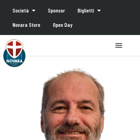
Società
Sponsor
Biglietti
Novara Store
Open Day