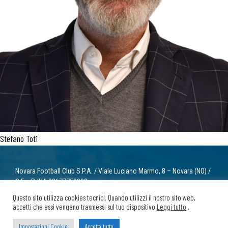
Stefano Toti
Novara Football Club S.P.A. / Viale Luciano Marmo, 8 – Novara (NO) /
C.F. e P. IVA 02677750032
info@novarafootballclub.it
Questo sito utilizza cookies tecnici. Quando utilizzi il nostro sito web,
accetti che essi vengano trasmessi sul tuo dispositivo
Leggi tutto
.
© 2022 Novara Football Club. Tutti i diritti riservati.
Privacy
/ Cookie
Impostazioni Cookie
Accetta tutto