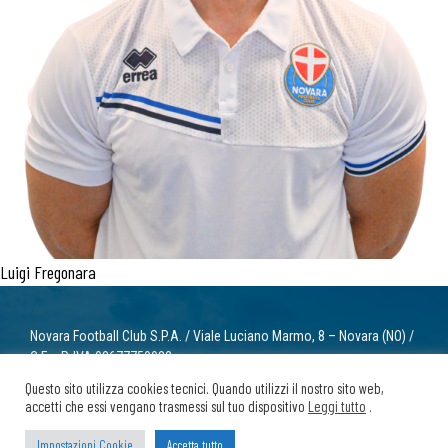
Luigi Fregonara
Novara Football Club S.P.A. / Viale Luciano Marmo, 8 – Novara (NO) /
C.F. e P. IVA 02677750032
info@novarafootballclub.it
Questo sito utilizza cookies tecnici. Quando utilizzi il nostro sito web,
accetti che essi vengano trasmessi sul tuo dispositivo
Leggi tutto
.
© 2022 Novara Football Club. Tutti i diritti riservati.
Privacy
/ Cookie
Impostazioni Cookie
Accetta tutto