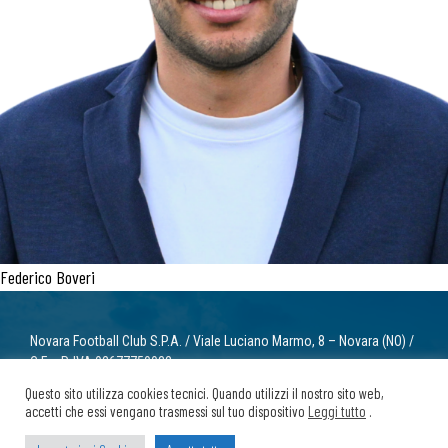
Federico Boveri
Novara Football Club S.P.A. / Viale Luciano Marmo, 8 – Novara (NO) /
C.F. e P. IVA 02677750032
info@novarafootballclub.it
Questo sito utilizza cookies tecnici. Quando utilizzi il nostro sito web,
accetti che essi vengano trasmessi sul tuo dispositivo
Leggi tutto
.
© 2022 Novara Football Club. Tutti i diritti riservati.
Privacy
/ Cookie