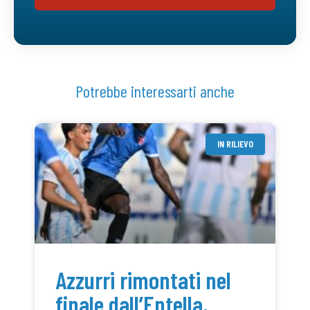
Potrebbe interessarti anche
IN RILIEVO
Azzurri rimontati nel
finale dall’Entella,