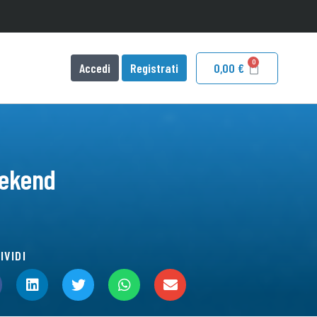
Accedi
Registrati
0,00
€
eekend
IVIDI