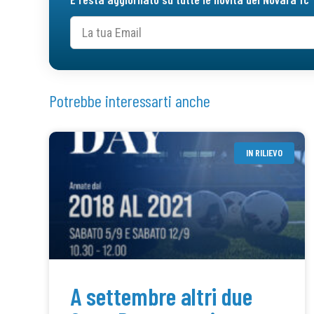
Potrebbe interessarti anche
IN RILIEVO
A settembre altri due