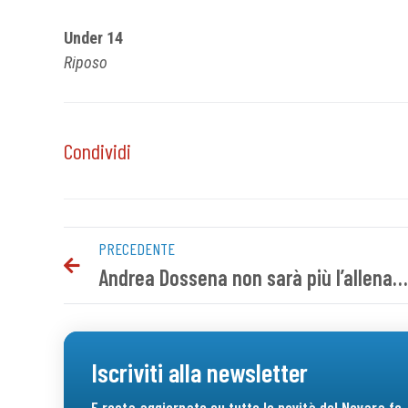
Under 14
Riposo
Condividi
PRECEDENTE
Andrea Dossena non sarà più l’allenatore del Novara FC
Iscriviti alla newsletter
E resta aggiornato su tutte le novità del Novara fc