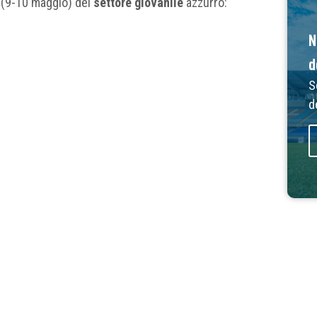
 (9-10 maggio) del
settore giovanile
azzurro:
N
d
S
d