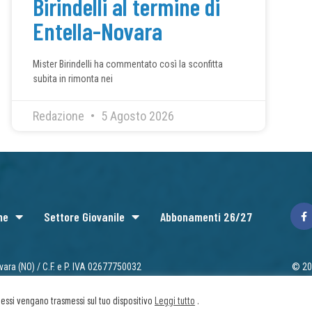
Birindelli al termine di
Entella-Novara
Mister Birindelli ha commentato così la sconfitta
subita in rimonta nei
Redazione
5 Agosto 2026
ne
Settore Giovanile
Abbonamenti 26/27
vara (NO) / C.F. e P. IVA 02677750032
© 202
Priv
he essi vengano trasmessi sul tuo dispositivo
Leggi tutto
.