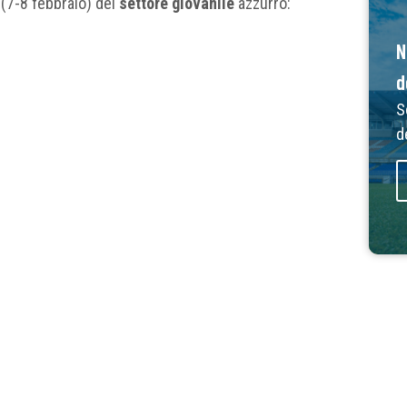
(7-8 febbraio) del
settore giovanile
azzurro:
N
d
S
d