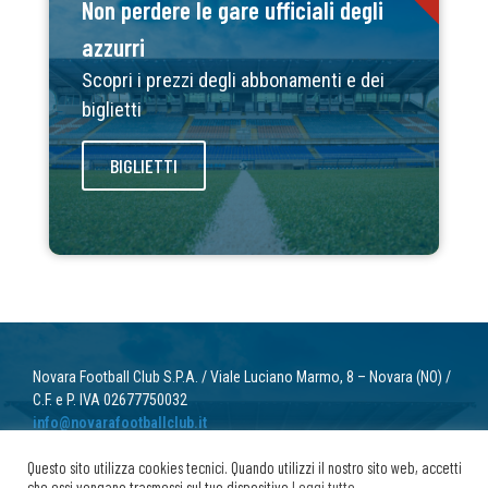
Non perdere le gare ufficiali degli
azzurri
Scopri i prezzi degli abbonamenti e dei
biglietti
BIGLIETTI
Novara Football Club S.P.A. / Viale Luciano Marmo, 8 – Novara (NO) /
C.F. e P. IVA 02677750032
info@novarafootballclub.it
Questo sito utilizza cookies tecnici. Quando utilizzi il nostro sito web, accetti
© 2022 Novara Football Club. Tutti i diritti riservati.
che essi vengano trasmessi sul tuo dispositivo
Leggi tutto
.