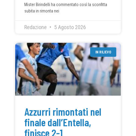
Mister Birindelli ha commentato così la sconfitta
subita in rimonta nei
Redazione
5 Agosto 2026
IN RILIEVO
Azzurri rimontati nel
finale dall’Entella,
finisce 2-1