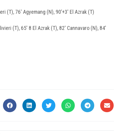
vieri (T), 76′ Agyemang (N), 90’+3′ El Azrak (T)
vieri (T), 65′ 8 El Azrak (T), 82′ Cannavaro (N), 84′