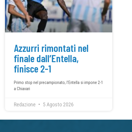
Azzurri rimontati nel
finale dall’Entella,
finisce 2-1
Primo stop nel precampionato, l’Entella si impone 2-1
a Chiavari
Redazione
5 Agosto 2026