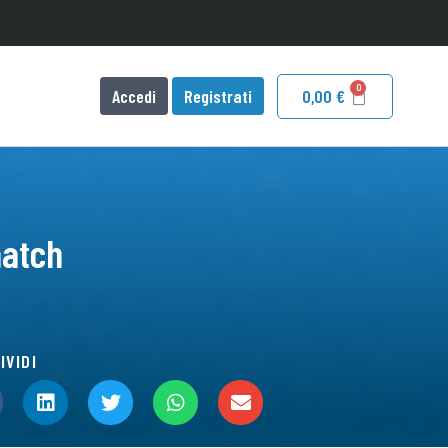
Accedi
Registrati
0,00
€
match
IVIDI