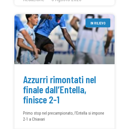
IN RILIEVO
Azzurri rimontati nel
finale dall’Entella,
finisce 2-1
Primo stop nel precampionato, l’Entella si impone
2-1 a Chiavari