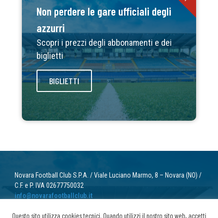
Non perdere le gare ufficiali degli
azzurri
Scopri i prezzi degli abbonamenti e dei
biglietti
BIGLIETTI
Novara Football Club S.P.A. / Viale Luciano Marmo, 8 – Novara (NO) /
C.F. e P. IVA 02677750032
info@novarafootballclub.it
Questo sito utilizza cookies tecnici. Quando utilizzi il nostro sito web, accetti
© 2022 Novara Football Club. Tutti i diritti riservati.