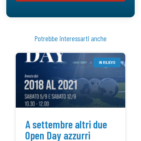
Potrebbe interessarti anche
IN RILIEVO
A settembre altri due
Open Day azzurri