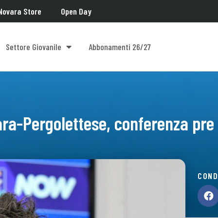
Novara Store
Open Day
Settore Giovanile
Abbonamenti 26/27
ra-Pergolettese, conferenza pre
COND