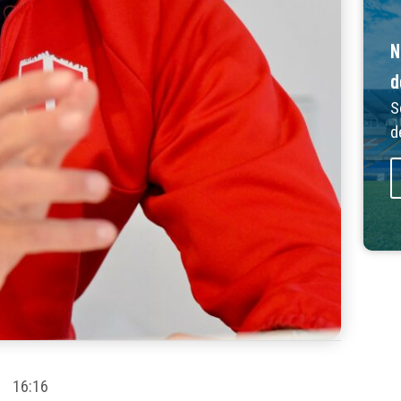
N
d
S
d
16:16