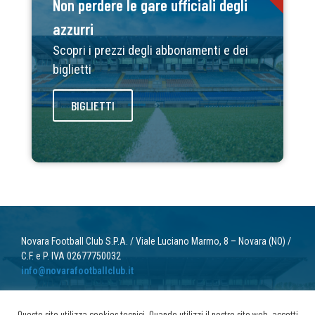
Non perdere le gare ufficiali degli
azzurri
Scopri i prezzi degli abbonamenti e dei
biglietti
BIGLIETTI
Novara Football Club S.P.A. / Viale Luciano Marmo, 8 – Novara (NO) /
C.F. e P. IVA 02677750032
info@novarafootballclub.it
© 2022 Novara Football Club. Tutti i diritti riservati.
Questo sito utilizza cookies tecnici. Quando utilizzi il nostro sito web, accetti
Privacy
/ Cookie