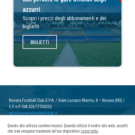
azzurri
Scopri i prezzi degli abbonamenti e dei
biglietti
BIGLIETTI
Novara Football Club S.P.A. / Viale Luciano Marmo, 8 – Novara (NO) /
C.F. e P. IVA 02677750032
info@novarafootballclub.it
Questo sito utilizza cookies tecnici. Quando utilizzi il nostro sito web, accetti
© 2022 Novara Football Club. Tutti i diritti riservati.
che essi vengano trasmessi sul tuo dispositivo
Leggi tutto
.
Privacy
/ Cookie