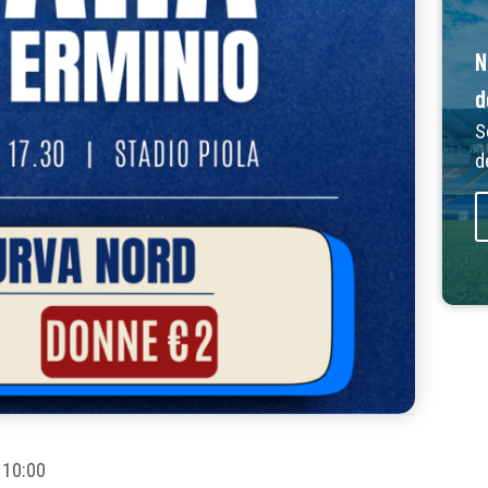
N
d
S
d
10:00