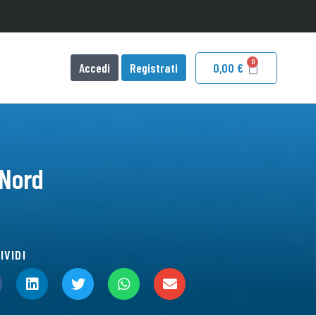
Accedi
Registrati
0,00
€
 Nord
IVIDI