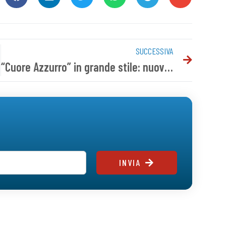
SUCCESSIVA
“Cuore Azzurro” in grande stile: nuova formula, nuovi ospiti e un’ora di passione azzurra
INVIA