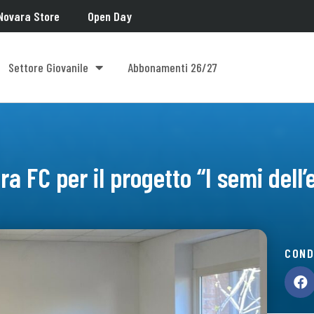
Novara Store
Open Day
Settore Giovanile
Abbonamenti 26/27
a FC per il progetto “I semi dell’
COND