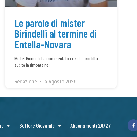
Le parole di mister
Birindelli al termine di
Entella-Novara
Mister Birindelli ha commentato così la sconfitta
subita in rimonta nei
Redazione
5 Agosto 2026
ne
Settore Giovanile
Abbonamenti 26/27