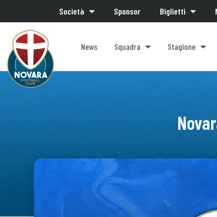
Società
Sponsor
Biglietti
News
Squadra
Stagione
Novara