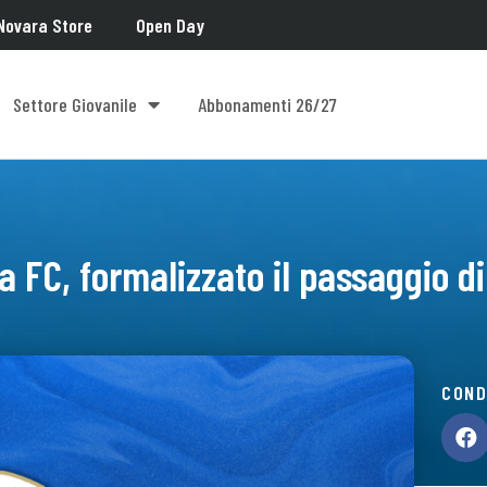
Novara Store
Open Day
Settore Giovanile
Abbonamenti 26/27
 FC, formalizzato il passaggio d
COND