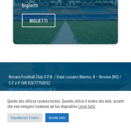
biglietti
BIGLIETTI
Novara Football Club S.P.A. / Viale Luciano Marmo, 8 – Novara (NO) /
C.F. e P. IVA 02677750032
info@novarafootballclub.it
Questo sito utilizza cookies tecnici. Quando utilizzi il nostro sito web, accetti
© 2022 Novara Football Club. Tutti i diritti riservati.
che essi vengano trasmessi sul tuo dispositivo
Leggi tutto
.
Privacy
/ Cookie
Impostazioni Cookie
Accetta tutto