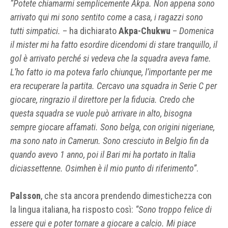
“Potete chiamarmi semplicemente Akpa. Non appena sono
arrivato qui mi sono sentito come a casa, i ragazzi sono
tutti simpatici.
– ha dichiarato
Akpa-Chukwu
–
Domenica
il mister mi ha fatto esordire dicendomi di stare tranquillo, il
gol è arrivato perché si vedeva che la squadra aveva fame.
L’ho fatto io ma poteva farlo chiunque, l’importante per me
era recuperare la partita. Cercavo una squadra in Serie C per
giocare, ringrazio il direttore per la fiducia. Credo che
questa squadra se vuole può arrivare in alto, bisogna
sempre giocare affamati. Sono belga, con origini nigeriane,
ma sono nato in Camerun. Sono cresciuto in Belgio fin da
quando avevo 1 anno, poi il Bari mi ha portato in Italia
diciassettenne. Osimhen è il mio punto di riferimento”
.
Palsson
, che sta ancora prendendo dimestichezza con
la lingua italiana, ha risposto così:
“Sono troppo felice di
essere qui e poter tornare a giocare a calcio. Mi piace