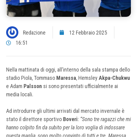
Redazione
12 Febbraio 2025
16:51
Nella mattinata di oggi, all’interno della sala stampa dello
stadio Piola, Tommaso
Maressa
, Hemsley
Akpa-Chukwu
e Adam
Palsson
si sono presentati ufficialmente ai
media locali.
Ad introdurre gli ultimi arrivati dal mercato invernale è
stato il direttore sportivo
Boveri
:
“Sono tre ragazzi che mi
hanno colpito fin da subito per la loro voglia di indossare
questa maglia, sono molto convinto di tutti e tre. Maressa