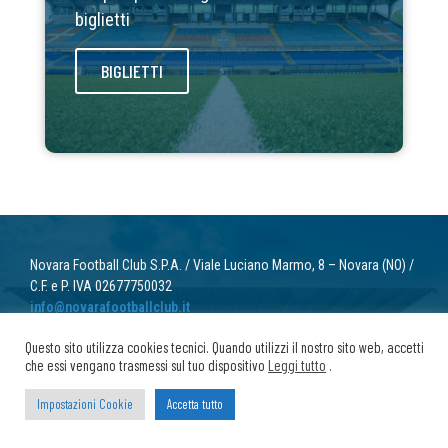
biglietti
BIGLIETTI
Novara Football Club S.P.A. / Viale Luciano Marmo, 8 – Novara (NO) /
C.F. e P. IVA 02677750032
info@novarafootballclub.it
Questo sito utilizza cookies tecnici. Quando utilizzi il nostro sito web, accetti
© 2022 Novara Football Club. Tutti i diritti riservati.
che essi vengano trasmessi sul tuo dispositivo
Leggi tutto
.
Privacy
/ Cookie
Impostazioni Cookie
Accetta tutto