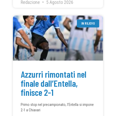
Redazione
5 Agosto 2026
IN RILIEVO
Azzurri rimontati nel
finale dall’Entella,
finisce 2-1
Primo stop nel precampionato, l’Entella si impone
2-1 a Chiavari