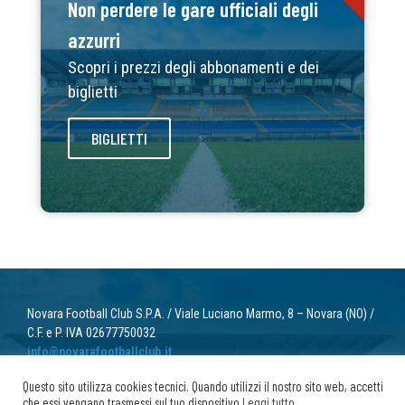
Non perdere le gare ufficiali degli
azzurri
Scopri i prezzi degli abbonamenti e dei
biglietti
BIGLIETTI
Novara Football Club S.P.A. / Viale Luciano Marmo, 8 – Novara (NO) /
C.F. e P. IVA 02677750032
info@novarafootballclub.it
Questo sito utilizza cookies tecnici. Quando utilizzi il nostro sito web, accetti
© 2022 Novara Football Club. Tutti i diritti riservati.
che essi vengano trasmessi sul tuo dispositivo
Leggi tutto
.