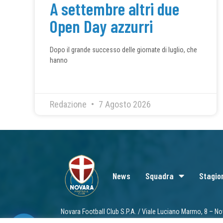
A settembre altri due
Open Day azzurri
Dopo il grande successo delle giornate di luglio, che
hanno
Redazione
7 Agosto 2026
News
Squadra
Stagio
Novara Football Club S.P.A. / Viale Luciano Marmo, 8 – No
info@novarafootballclub.it