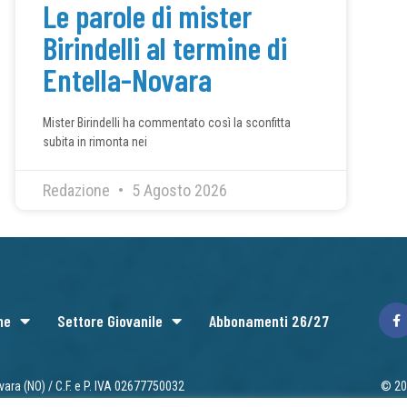
Le parole di mister
Birindelli al termine di
Entella-Novara
Mister Birindelli ha commentato così la sconfitta
subita in rimonta nei
Redazione
5 Agosto 2026
ne
Settore Giovanile
Abbonamenti 26/27
vara (NO) / C.F. e P. IVA 02677750032
© 202
Priv