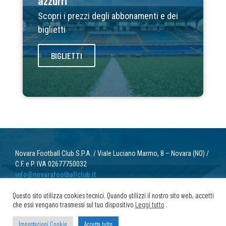
azzurri
Scopri i prezzi degli abbonamenti e dei
biglietti
BIGLIETTI
Novara Football Club S.P.A. / Viale Luciano Marmo, 8 – Novara (NO) /
C.F. e P. IVA 02677750032
info@novarafootballclub.it
Questo sito utilizza cookies tecnici. Quando utilizzi il nostro sito web, accetti
© 2022 Novara Football Club. Tutti i diritti riservati.
che essi vengano trasmessi sul tuo dispositivo
Leggi tutto
.
Privacy
/ Cookie
Impostazioni Cookie
Accetta tutto