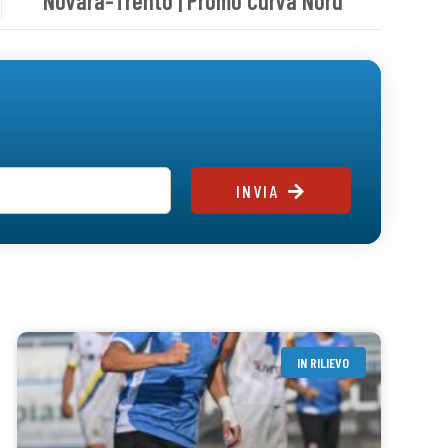
Novara-Trento | Promo Curva Nord
INVIA
IN RILIEVO