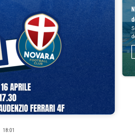
N
d
S
d
18:01