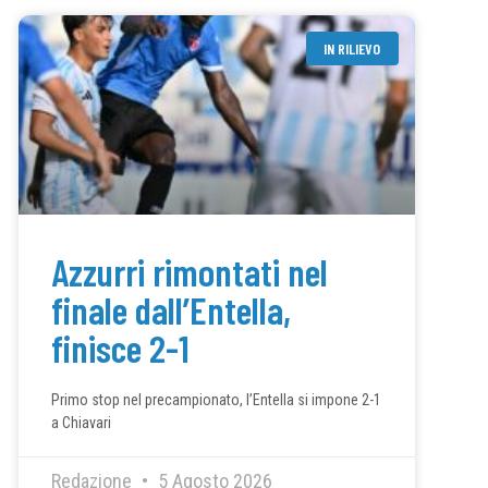
IN RILIEVO
Azzurri rimontati nel
finale dall’Entella,
finisce 2-1
Primo stop nel precampionato, l’Entella si impone 2-1
a Chiavari
Redazione
5 Agosto 2026