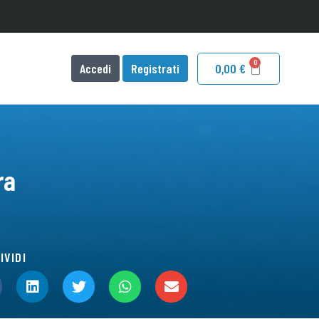
Accedi
Registrati
0,00
€
ra
IVIDI