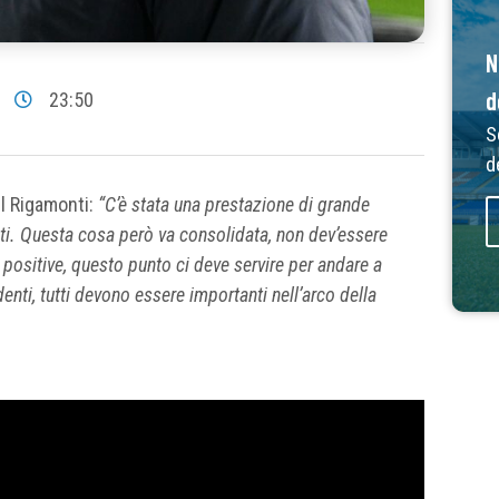
N
d
23:50
S
d
l Rigamonti:
“C’è stata una prestazione di grande
buti. Questa cosa però va consolidata, non dev’essere
positive, questo punto ci deve servire per andare a
nti, tutti devono essere importanti nell’arco della