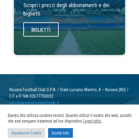
Scopri i prezzi degli abbonamenti e dei
biglietti
BIGLIETTI
Novara Football Club S.P.A. / Viale Luciano Marmo, 8 – Novara (NO) /
C.F. e P. IVA 02677750032
info@novarafootballclub.it
Questo sito utilizza cookies tecnici. Quando utilizzi il nostro sito web, accetti
© 2022 Novara Football Club. Tutti i diritti riservati.
che essi vengano trasmessi sul tuo dispositivo
Leggi tutto
.
Privacy
/ Cookie
Impostazioni Cookie
Accetta tutto