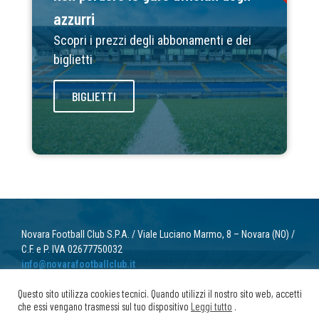
azzurri
Scopri i prezzi degli abbonamenti e dei
biglietti
BIGLIETTI
Novara Football Club S.P.A. / Viale Luciano Marmo, 8 – Novara (NO) /
C.F. e P. IVA 02677750032
info@novarafootballclub.it
Questo sito utilizza cookies tecnici. Quando utilizzi il nostro sito web, accetti
© 2022 Novara Football Club. Tutti i diritti riservati.
che essi vengano trasmessi sul tuo dispositivo
Leggi tutto
.
Privacy
/ Cookie