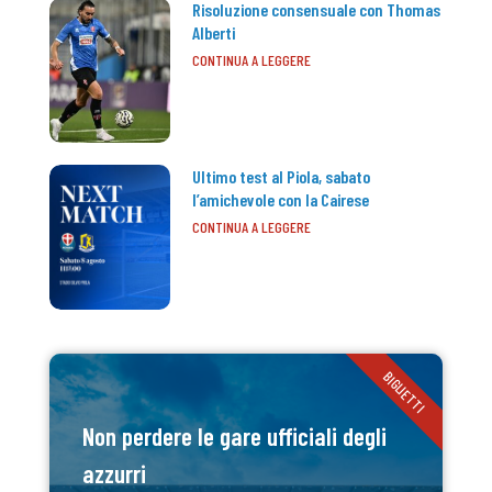
Risoluzione consensuale con Thomas
Alberti
CONTINUA A LEGGERE
Ultimo test al Piola, sabato
l’amichevole con la Cairese
CONTINUA A LEGGERE
BIGLIETTI
Non perdere le gare ufficiali degli
azzurri