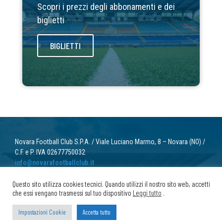
Scopri i prezzi degli abbonamenti e dei
biglietti
BIGLIETTI
Novara Football Club S.P.A. / Viale Luciano Marmo, 8 – Novara (NO) /
C.F. e P. IVA 02677750032
info@novarafootballclub.it
© 2022 Novara Football Club. Tutti i diritti riservati.
Questo sito utilizza cookies tecnici. Quando utilizzi il nostro sito web, accetti
che essi vengano trasmessi sul tuo dispositivo
Leggi tutto
.
Privacy
/ Cookie
Impostazioni Cookie
Accetta tutto