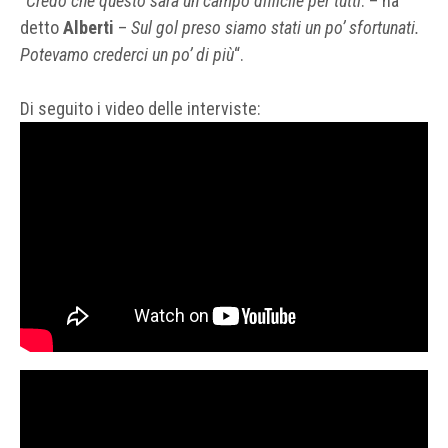
“Credo che questo sarà un campo difficile per tutti
. – ha
detto
Alberti
–
Sul gol preso siamo stati un po’ sfortunati.
Potevamo crederci un po’ di più
“.
Di seguito i video delle interviste: