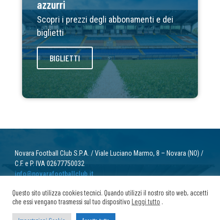
azzurri
Scopri i prezzi degli abbonamenti e dei
biglietti
BIGLIETTI
Novara Football Club S.P.A. / Viale Luciano Marmo, 8 – Novara (NO) /
C.F. e P. IVA 02677750032
info@novarafootballclub.it
Questo sito utilizza cookies tecnici. Quando utilizzi il nostro sito web, accetti
© 2022 Novara Football Club. Tutti i diritti riservati.
che essi vengano trasmessi sul tuo dispositivo
Leggi tutto
.
Privacy
/ Cookie