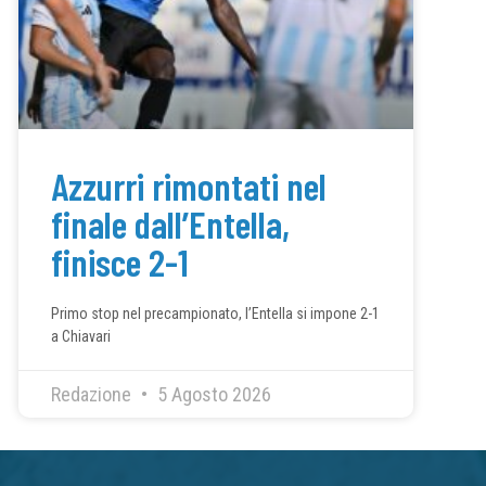
Azzurri rimontati nel
finale dall’Entella,
finisce 2-1
Primo stop nel precampionato, l’Entella si impone 2-1
a Chiavari
Redazione
5 Agosto 2026