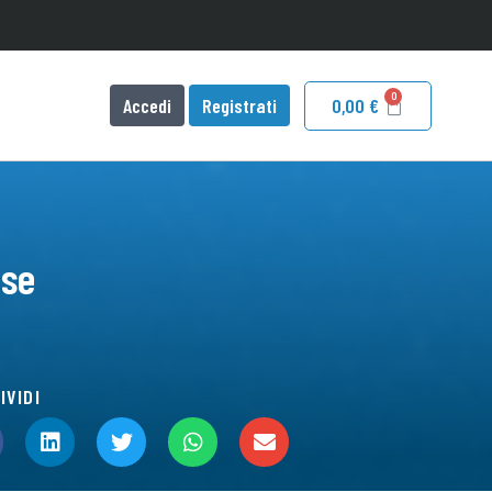
Accedi
Registrati
0,00
€
ese
IVIDI