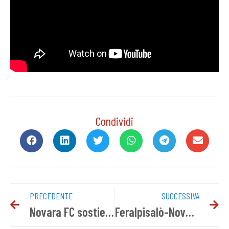
Condividi
PRECEDENTE
SUCCESSIVA
Novara FC sostiene il progetto “Nati per leggere”
Feralpisalò-Novara, i convocati azzurri