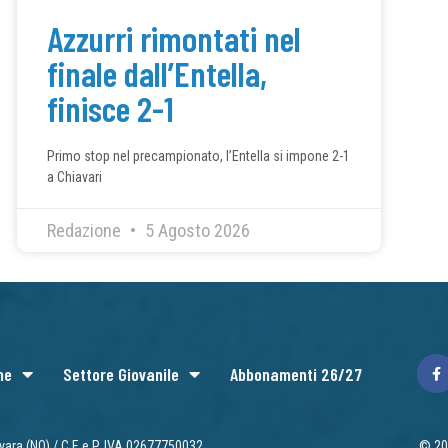
Azzurri rimontati nel
finale dall’Entella,
finisce 2-1
Primo stop nel precampionato, l’Entella si impone 2-1
a Chiavari
Redazione
5 Agosto 2026
ne
Settore Giovanile
Abbonamenti 26/27
vara (NO) / C.F. e P. IVA 02677750032
© 202