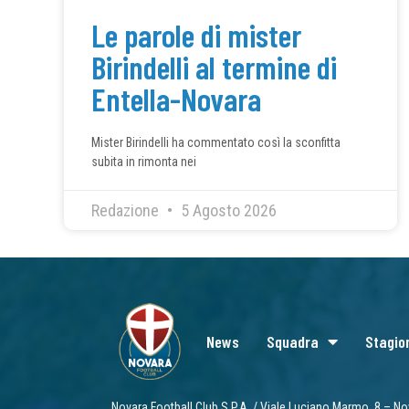
Le parole di mister
Birindelli al termine di
Entella-Novara
Mister Birindelli ha commentato così la sconfitta
subita in rimonta nei
Redazione
5 Agosto 2026
News
Squadra
Stagio
Novara Football Club S.P.A. / Viale Luciano Marmo, 8 – No