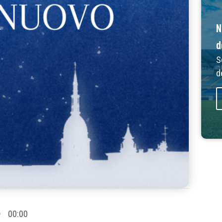
N
d
S
d
00:00