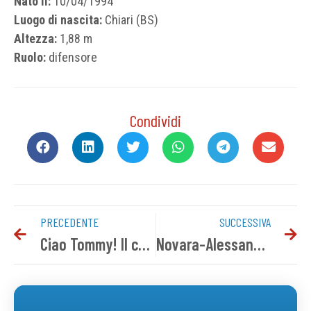
Nato il:
10/04/1994
Luogo di nascita:
Chiari (BS)
Altezza:
1,88 m
Ruolo:
difensore
Condividi
PRECEDENTE
SUCCESSIVA
Ciao Tommy! Il cordoglio del Novara FC
Novara-Alessandria, conferenza pre gara