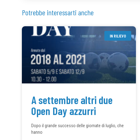
Potrebbe interessarti anche
IN RILIEVO
A settembre altri due
Open Day azzurri
Dopo il grande successo delle giornate di luglio, che
hanno