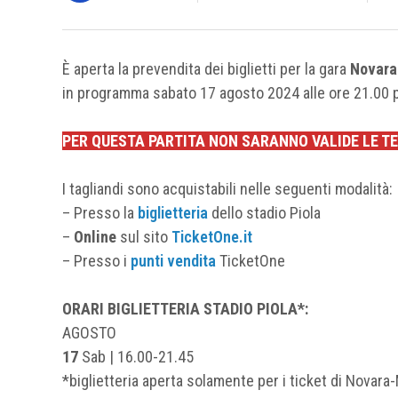
È aperta la prevendita dei biglietti per la gara
Novara
in programma sabato 17 agosto 2024 alle ore 21.00 p
PER QUESTA PARTITA NON SARANNO VALIDE LE 
I tagliandi sono acquistabili nelle seguenti modalità:
– Presso la
biglietteria
dello stadio Piola
–
Online
sul sito
TicketOne.it
– Presso i
punti vendita
TicketOne
ORARI BIGLIETTERIA
STADIO PIOLA*:
AGOSTO
17
Sab | 16.00-21.45
*biglietteria aperta solamente per i ticket di Novara