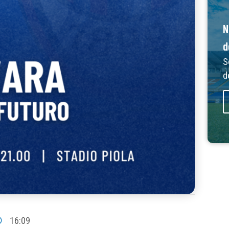
N
d
S
d
16:09