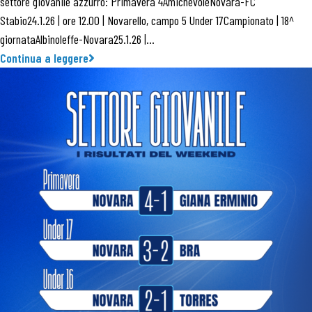
settore giovanile azzurro: Primavera 4AmichevoleNovara-FC
Stabio24.1.26 | ore 12.00 | Novarello, campo 5 Under 17Campionato | 18^
giornataAlbinoleffe-Novara25.1.26 |…
Continua a leggere