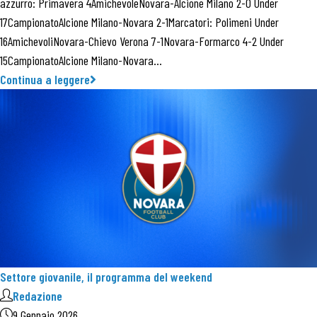
azzurro: Primavera 4AmichevoleNovara-Alcione Milano 2-0 Under
17CampionatoAlcione Milano-Novara 2-1Marcatori: Polimeni Under
16AmichevoliNovara-Chievo Verona 7-1Novara-Formarco 4-2 Under
15CampionatoAlcione Milano-Novara…
Continua a leggere
Settore giovanile, il programma del weekend
Redazione
9 Gennaio 2026