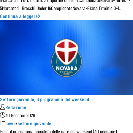
1Marcatori: Foti, Licata, 2 Caporale Under 17CampionatoNovara-Torres 1-
5Marcatori: Brocchi Under 16CampionatoNovara-Giana Erminio 0-1…
Continua a leggere
Settore giovanile, il programma del weekend
Redazione
30 Gennaio 2026
news
/
settore giovanile
Ecco il programma completo delle gare del weekend (30 gennaio-1