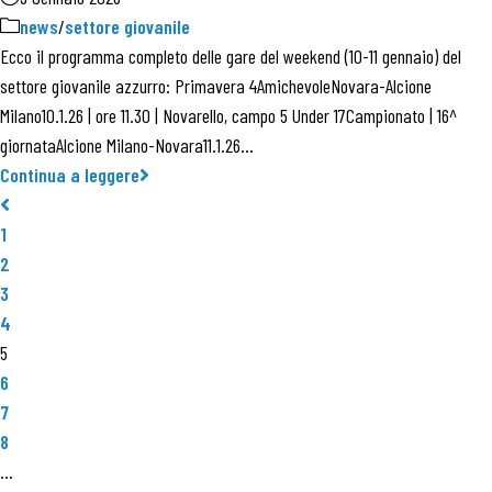
news
/
settore giovanile
Ecco il programma completo delle gare del weekend (10-11 gennaio) del
settore giovanile azzurro: Primavera 4AmichevoleNovara-Alcione
Milano10.1.26 | ore 11.30 | Novarello, campo 5 Under 17Campionato | 16^
giornataAlcione Milano-Novara11.1.26…
Continua a leggere
1
2
3
4
5
6
7
8
…