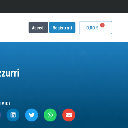
Accedi
Registrati
0,00
€
zurri
IVIDI