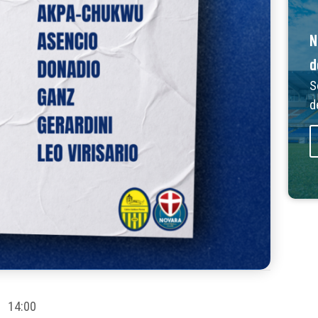
N
d
S
d
14:00