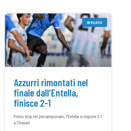
IN RILIEVO
Azzurri rimontati nel
finale dall’Entella,
finisce 2-1
Primo stop nel precampionato, l’Entella si impone 2-1
a Chiavari