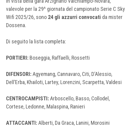
In vista della gara Arzignano Valchiampo-Novara,
valevole per la 29^ giornata del campionato Serie C Sky
Wifi 2025/26, sono
24 gli azzurri convocati
da mister
Dossena.
Di seguito la lista completa:
PORTIERI:
Boseggia, Raffaelli, Rossetti
DIFENSORI:
Agyemang, Cannavaro, Citi, D’Alessio,
Dell’Erba, Khailoti, Lartey, Lorenzini, Scarpetta, Valdesi
CENTROCAMPISTI:
Arboscello, Basso, Collodel,
Cortese, Ledonne, Malaspina, Ranieri
ATTACCANTI:
Alberti, Da Graca, Lanini, Morosini