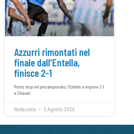
Azzurri rimontati nel
finale dall’Entella,
finisce 2-1
Primo stop nel precampionato, l’Entella si impone 2-1
a Chiavari
Redazione
5 Agosto 2026