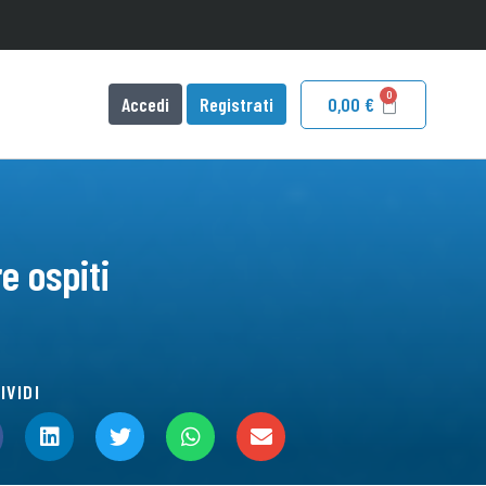
Accedi
Registrati
0,00
€
e ospiti
IVIDI