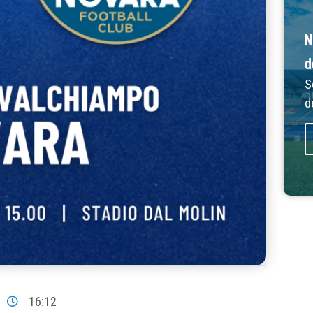
N
d
S
d
16:12