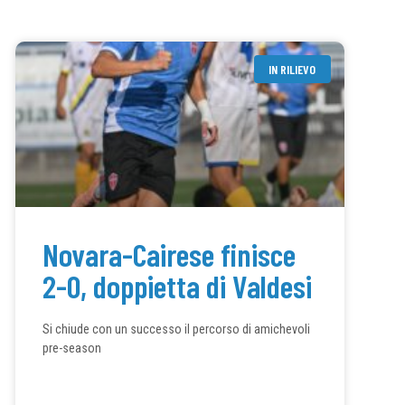
IN RILIEVO
Novara-Cairese finisce
2-0, doppietta di Valdesi
Si chiude con un successo il percorso di amichevoli
pre-season