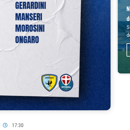
N
d
S
d
17:30