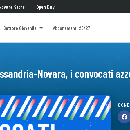
Novara Store
Open Day
Settore Giovanile
Abbonamenti 26/27
ssandria-Novara, i convocati azz
COND