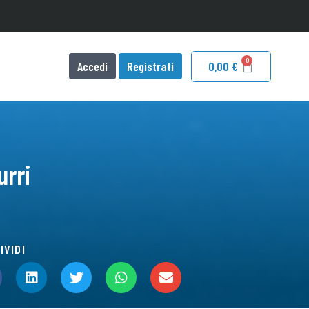
Accedi
Registrati
0,00
€
urri
IVIDI