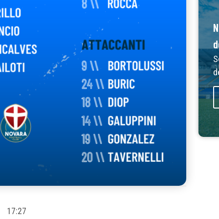
N
d
S
d
17:27